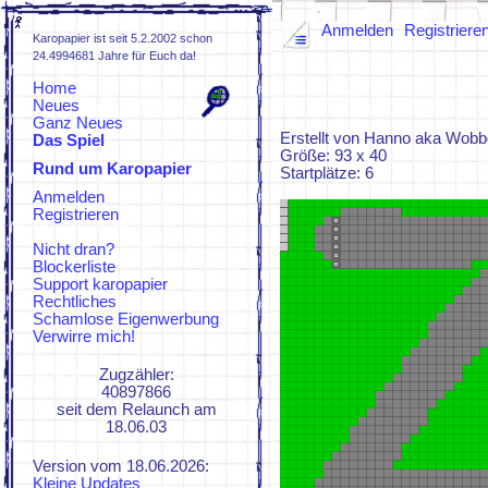
Anmelden
Registriere
Karopapier ist seit 5.2.2002 schon
24.4994681 Jahre für Euch da!
Home
Neues
Ganz Neues
Erstellt von Hanno aka Wobb
Das Spiel
Größe: 93 x 40
Rund um Karopapier
Spielregeln
Startplätze: 6
FAQs
Anmelden
ZUFI
Registrieren
KaroWiki
KaroZeuch
Nicht dran?
Blockerliste
Support karopapier
Rechtliches
Schamlose Eigenwerbung
Verwirre mich!
Zugzähler:
40897866
seit dem Relaunch am
18.06.03
Version vom 18.06.2026:
Kleine Updates