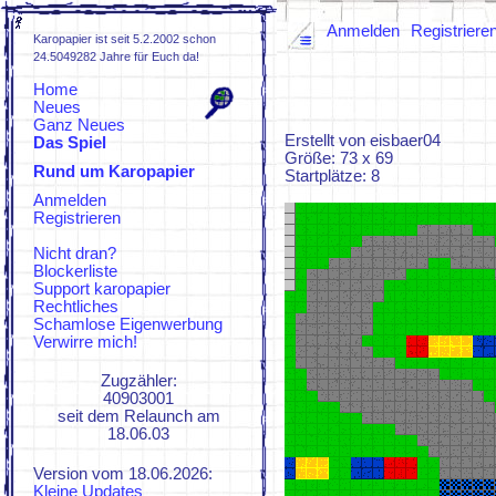
Anmelden
Registriere
Karopapier ist seit 5.2.2002 schon
24.5049282 Jahre für Euch da!
Home
Neues
Ganz Neues
Erstellt von eisbaer04
Das Spiel
Größe: 73 x 69
Rund um Karopapier
Spielregeln
Startplätze: 8
FAQs
Anmelden
ZUFI
Registrieren
KaroWiki
KaroZeuch
Nicht dran?
Blockerliste
Support karopapier
Rechtliches
Schamlose Eigenwerbung
Verwirre mich!
Zugzähler:
40903001
seit dem Relaunch am
18.06.03
Version vom 18.06.2026:
Kleine Updates