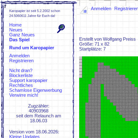
Anmelden
Registriere
Karopapier ist seit 5.2.2002 schon
24.5060611 Jahre für Euch da!
Home
Neues
Ganz Neues
Erstellt von Wolfgang Preiss
Das Spiel
Größe: 71 x 82
Rund um Karopapier
Spielregeln
Startplätze: 7
FAQs
Anmelden
ZUFI
Registrieren
KaroWiki
KaroZeuch
Nicht dran?
Blockerliste
Support karopapier
Rechtliches
Schamlose Eigenwerbung
Verwirre mich!
Zugzähler:
40903968
seit dem Relaunch am
18.06.03
Version vom 18.06.2026:
Kleine Updates