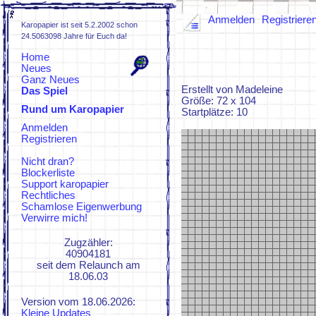
Anmelden
Registriere
Karopapier ist seit 5.2.2002 schon
24.5063098 Jahre für Euch da!
Home
Neues
Ganz Neues
Erstellt von Madeleine
Das Spiel
Größe: 72 x 104
Rund um Karopapier
Spielregeln
Startplätze: 10
FAQs
Anmelden
ZUFI
Registrieren
KaroWiki
KaroZeuch
Nicht dran?
Blockerliste
Support karopapier
Rechtliches
Schamlose Eigenwerbung
Verwirre mich!
Zugzähler:
40904181
seit dem Relaunch am
18.06.03
Version vom 18.06.2026:
Kleine Updates