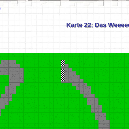
n
Karte 22: Das Weeee