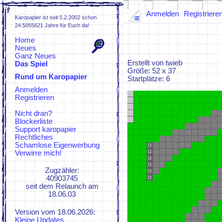
Anmelden
Registriere
Karopapier ist seit 5.2.2002 schon
24.5055621 Jahre für Euch da!
Home
Neues
Ganz Neues
Erstellt von twieb
Das Spiel
Größe: 52 x 37
Rund um Karopapier
Spielregeln
Startplätze: 6
FAQs
Anmelden
ZUFI
Registrieren
KaroWiki
KaroZeuch
Nicht dran?
Blockerliste
Support karopapier
Rechtliches
Schamlose Eigenwerbung
Verwirre mich!
Zugzähler:
40903745
seit dem Relaunch am
18.06.03
Version vom 18.06.2026:
Kleine Updates