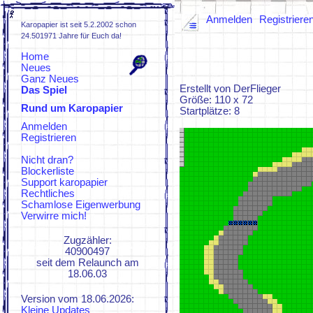
Anmelden
Registriere
Karopapier ist seit 5.2.2002 schon
24.501971 Jahre für Euch da!
Home
Neues
Ganz Neues
Erstellt von DerFlieger
Das Spiel
Größe: 110 x 72
Rund um Karopapier
Spielregeln
Startplätze: 8
FAQs
Anmelden
ZUFI
Registrieren
KaroWiki
KaroZeuch
Nicht dran?
Blockerliste
Support karopapier
Rechtliches
Schamlose Eigenwerbung
Verwirre mich!
Zugzähler:
40900497
seit dem Relaunch am
18.06.03
Version vom 18.06.2026:
Kleine Updates