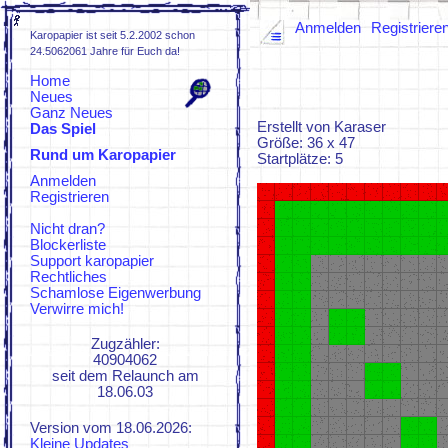
Anmelden
Registriere
Karopapier ist seit 5.2.2002 schon
24.5062061 Jahre für Euch da!
Home
Neues
Ganz Neues
Erstellt von Karaser
Das Spiel
Größe: 36 x 47
Rund um Karopapier
Spielregeln
Startplätze: 5
FAQs
Anmelden
ZUFI
Registrieren
KaroWiki
KaroZeuch
Nicht dran?
Blockerliste
Support karopapier
Rechtliches
Schamlose Eigenwerbung
Verwirre mich!
Zugzähler:
40904062
seit dem Relaunch am
18.06.03
Version vom 18.06.2026:
Kleine Updates