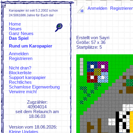
Anmelden
Registriere
Karopapier ist seit 5.2.2002 schon
24.5061686 Jahre für Euch da!
Home
Neues
Ganz Neues
Erstellt von Sayri
Das Spiel
Größe: 57 x 36
Rund um Karopapier
Spielregeln
Startplätze: 5
FAQs
Anmelden
ZUFI
Registrieren
KaroWiki
KaroZeuch
Nicht dran?
Blockerliste
Support karopapier
Rechtliches
Schamlose Eigenwerbung
Verwirre mich!
Zugzähler:
40904014
seit dem Relaunch am
18.06.03
Version vom 18.06.2026:
Kleine Updates